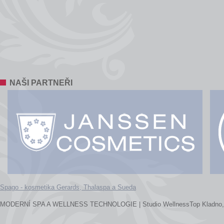
NAŠI PARTNEŘI
Spago - kosmetika Gerards, Thalaspa a Sueda
MODERNÍ SPA A WELLNESS TECHNOLOGIE | Studio WellnessTop Kladno, Vítěz